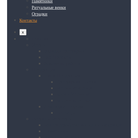
Памятники
Ритуальные венки
Оградки
Контакты
x
Главная
Услуги
Укладка тротуарной плитки
Все Проекты
Земляные работы
Продукция
Наша Продукция
Тротуарная плитка
Бетонные кольца
Блоки бетонные
Бетонные лотки
Для сада и огорода
Теплицы
Ритуальные услуги
Благоустройство могил в Лихославле
Памятники
Ритуальные венки