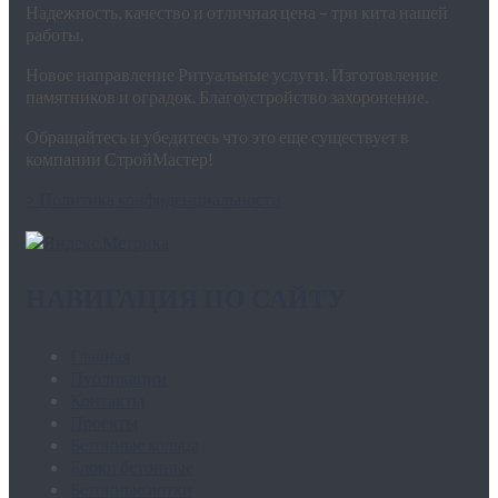
Надежность, качество и отличная цена – три кита нашей
работы.
Новое направление Ритуальные услуги. Изготовление
памятников и оградок. Благоустройство захоронение.
Обращайтесь и убедитесь что это еще существует в
компании СтройМастер!
> Политика конфиденциальности
НАВИГАЦИЯ ПО САЙТУ
Главная
Публикации
Контакты
Проекты
Бетонные кольца
Блоки бетонные
Бетонные лотки