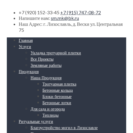
+7 (920) 152-33-45
+7 (915) 747-08-72
Напишите нам:
sm.mk@bk.ru
Наш Адрес:
г. Лихославль, д. Вески ул. Центральная
75
Главная
Услуги
Укладка тротуарной плитки
Все Проекты
Земляные работы
Продукция
Наша Продукция
Тротуарная плитка
Бетонные кольца
Блоки бетонные
Бетонные лотки
Для сада и огорода
Теплицы
Ритуальные услуги
Благоустройство могил в Лихославле