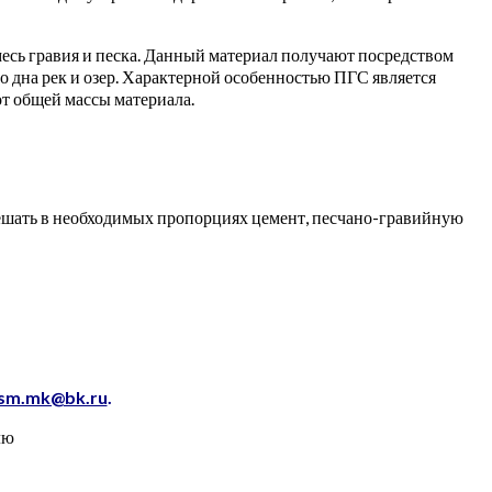
смесь гравия и песка. Данный материал получают посредством
о дна рек и озер. Характерной особенностью ПГС является
т общей массы материала.
мешать в необходимых пропорциях цемент, песчано-гравийную
sm.mk@bk.ru
.
лю