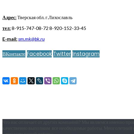
Адрес:
Тверская обл. г.Лихославль
тел:
8-915-747-08-72
8-920-152-33-45
E-mail:
sm.mk@bk.ru
ВКонтакте
Facebook
Twitter
Instagram
Что нас отличает от других компаний? Мы являемся именно про
качественно выполним все необходимые работы. Многолетний о
– три кита нашей работы.