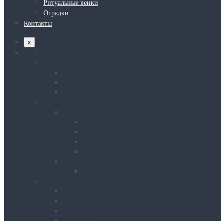
Ритуальные венки
Оградки
Контакты
x
Главная
Услуги
Укладка тротуарной плитки
Все Проекты
Земляные работы
Продукция
Наша Продукция
Тротуарная плитка
Бетонные кольца
Блоки бетонные
Бетонные лотки
Для сада и огорода
Теплицы
Ритуальные услуги
Благоустройство могил в Лихославле
Памятники
Ритуальные венки
Оградки