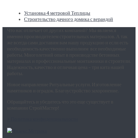
Установка 4 метровой Теплицы
Строительство дачного домика с верандой
Что нас отличает от других компаний? Мы являемся
именно производителем строительных материалов. А так
же всегда сами доставим вам нашу продукцию и если есть
необходимость качественно выполним все необходимые
работы. Многолетний опыт в производстве бетонных
материалах и профессиональные монтажники и строители.
Надежность, качество и отличная цена – три кита нашей
работы.
Новое направление Ритуальные услуги. Изготовление
памятников и оградок. Благоустройство захоронение.
Обращайтесь и убедитесь что это еще существует в
компании СтройМастер!
> Политика конфиденциальности