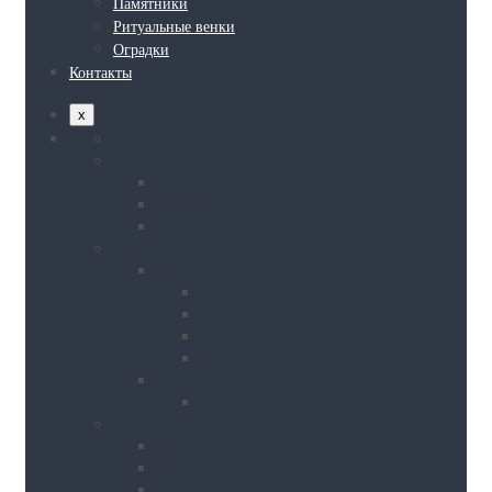
Памятники
Ритуальные венки
Оградки
Контакты
x
Главная
Услуги
Укладка тротуарной плитки
Все Проекты
Земляные работы
Продукция
Наша Продукция
Тротуарная плитка
Бетонные кольца
Блоки бетонные
Бетонные лотки
Для сада и огорода
Теплицы
Ритуальные услуги
Благоустройство могил в Лихославле
Памятники
Ритуальные венки