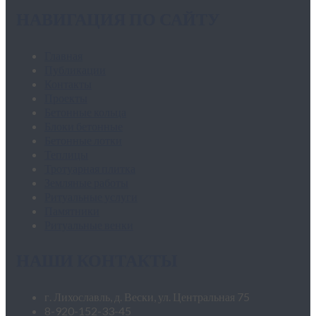
НАВИГАЦИЯ ПО САЙТУ
Главная
Публикации
Контакты
Проекты
Бетонные кольца
Блоки бетонные
Бетонные лотки
Теплицы
Тротуарная плитка
Земляные работы
Ритуальные услуги
Памятники
Ритуальные венки
НАШИ КОНТАКТЫ
г. Лихославль, д. Вески, ул. Центральная 75
8-920-152-33-45