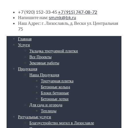
+7 (920) 152-33-45
+7 (915) 747-08-72
Напишите нам:
sm.mk@bk.ru
Наш Адрес:
г. Лихославль, д. Вески ул. Центральная
75
Главная
Услуги
Укладка тротуарной плитки
Все Проекты
Земляные работы
Продукция
Наша Продукция
Тротуарная плитка
Бетонные кольца
Блоки бетонные
Бетонные лотки
Для сада и огорода
Теплицы
Ритуальные услуги
Благоустройство могил в Лихославле